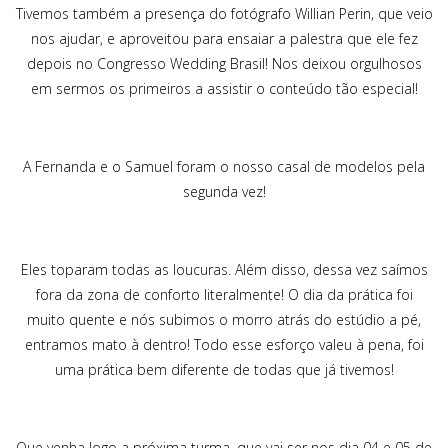
Tivemos também a presença do fotógrafo Willian Perin, que veio
nos ajudar, e aproveitou para ensaiar a palestra que ele fez
depois no Congresso Wedding Brasil! Nos deixou orgulhosos
em sermos os primeiros a assistir o conteúdo tão especial!
A Fernanda e o Samuel foram o nosso casal de modelos pela
segunda vez!
Eles toparam todas as loucuras. Além disso, dessa vez saímos
fora da zona de conforto literalmente! O dia da prática foi
muito quente e nós subimos o morro atrás do estúdio a pé,
entramos mato à dentro! Todo esse esforço valeu à pena, foi
uma prática bem diferente de todas que já tivemos!
Que venha logo a próxima turma, que vai ser nos dia 04 e 05 de