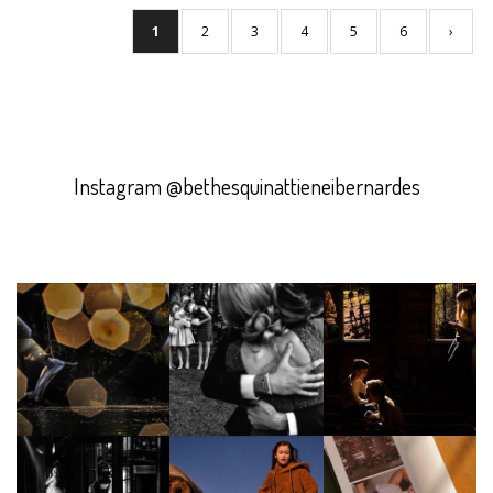
1
2
3
4
5
6
›
Instagram @bethesquinattieneibernardes