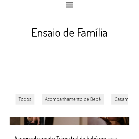
menu
Ensaio de Família
Todos
Acompanhamento de Bebê
Casamento
Acompanhamento Trimestral de bebê em casa