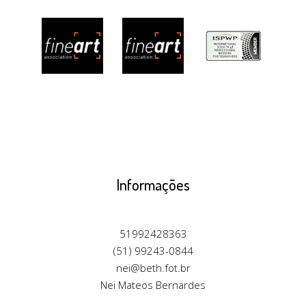
Informações
51992428363
(51) 99243-0844
nei@beth.fot.br
Nei Mateos Bernardes