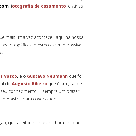
born
, f
otografia de casamento
, e várias
ue mais uma vez aconteceu aqui na nossa
eas fotográficas, mesmo assim é possível
s.
s Vasco
,
e o
Gustavo Neumann
que foi
ial do
Augusto Ribeiro
que é um grande
 seu conhecimento. É sempre um prazer
timo astral para o workshop.
ição, que aceitou na mesma hora em que