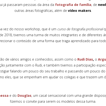
ui já passaram pessoas da área da
fotografia de família
, de
new
outras áreas fotográficas, além de
vídeo makers
.
vez do nosso workshop, que é um
curso de fotografia profissional
q
 2018, tivemos uma turma de muitos integrantes e de diferentes ár
irecionar o conteúdo de uma forma que traga aprendizado para todo
de vários amigos e conhecidos, assim como o
Rudi Dias
,
o
Argu
ção juntamente com o Rudi, e também tivemos a participação espec
stigiar falando um pouco do seu trabalho e passando um pouco do
omo eles, que se empenham em ajudar os colegas e que trazem um ó
nessa
e do
Douglas
, um casal sensacional com uma grande dispos
fizemos o convite para serem os modelos dessa turma.