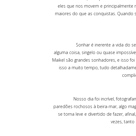
eles que nos movem e principalmente 
maiores do que as conquistas. Quando s
Sonhar é inerente a vida do ser hum
alguma coisa, singelo ou quase impossíve
Maikel são grandes sonhadores, e isso f
isso a muito tempo, tudo detalhadame
compli
Nosso dia foi incrível, fotograf
paredões rochosos à beira-mar, algo mag
se torna leve e divertido de fazer, afi
vezes, tanto