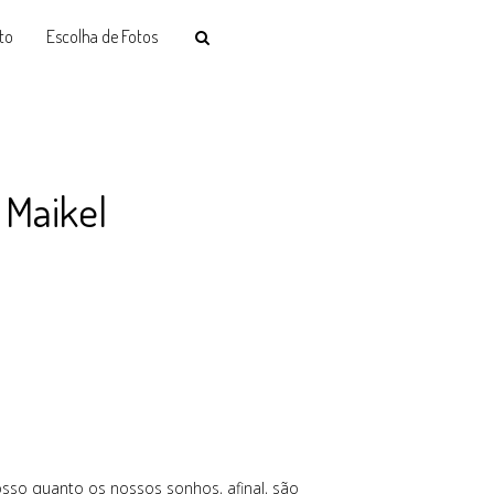
to
Escolha de Fotos
 Maikel
o quanto os nossos sonhos, afinal, são