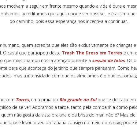
nos motivam a seguir em frente mesmo quando a vida é dura e mes
onhamos, acreditamos que aquilo pode ser possível, e é assim que 
do caminho, pois essa esperança nos incentiva a continuar.
ano, quem acredita que eles são exclusivamente de crianças e j
l. O casal que participou deste
Trash The Dress em Torres
é um e
oi o que mais chamou nossa atenção durante a
sessão de fotos
. Os 
nte para que aconteça do jeitinho que sempre pensaram. Como hav
cados, mas a intensidade com que os almejamos é o que os torna g
amos em
Torres
, uma praia do
Rio grande do Sul
que se destaca em 
nifico de se ver. Adoramos a tarde, tanto pela companhia como pelo
nal, quem não gosta da vista praiana e da brisa do mar, não é? Mas el
 que quase levou o véu da Tatiana consigo no meio do
ensaio
, pode 