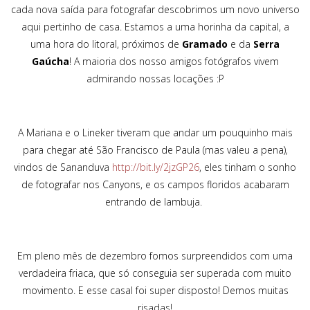
cada nova saída para fotografar descobrimos um novo universo
aqui pertinho de casa. Estamos a uma horinha da capital, a
uma hora do litoral, próximos de
Gramado
e da
Serra
Gaúcha
! A maioria dos nosso amigos fotógrafos vivem
admirando nossas locações :P
A Mariana e o Lineker tiveram que andar um pouquinho mais
para chegar até São Francisco de Paula (mas valeu a pena),
vindos de Sananduva
http://bit.ly/2jzGP26
, eles tinham o sonho
de fotografar nos Canyons, e os campos floridos acabaram
entrando de lambuja.
Em pleno mês de dezembro fomos surpreendidos com uma
verdadeira friaca, que só conseguia ser superada com muito
movimento. E esse casal foi super disposto! Demos muitas
risadas!