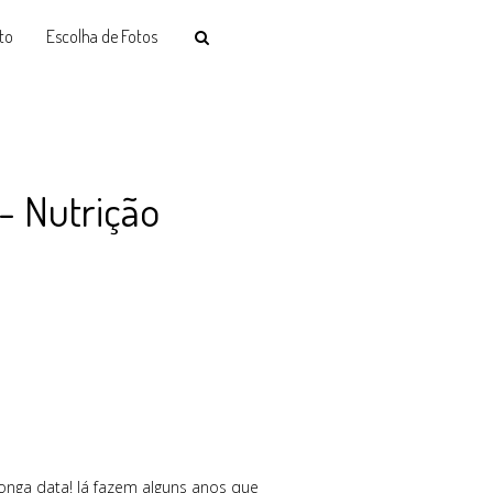
to
Escolha de Fotos
- Nutrição
onga data! Já fazem alguns anos que