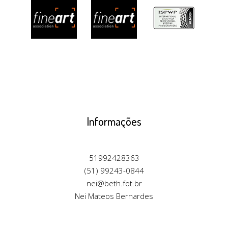
Informações
51992428363
(51) 99243-0844
nei@beth.fot.br
Nei Mateos Bernardes