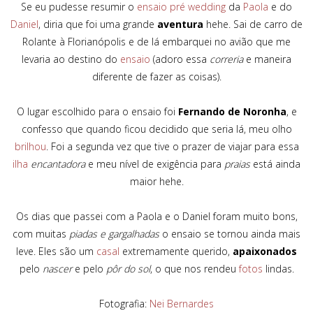
Se eu pudesse resumir o
ensaio pré wedding
da
Paola
e do
Daniel
, diria que foi uma grande
aventura
hehe. Sai de carro de
Rolante à Florianópolis e de lá embarquei no avião que me
levaria ao destino do
ensaio
(adoro essa
correria
e maneira
diferente de fazer as coisas).
O lugar escolhido para o ensaio foi
Fernando de Noronha
, e
confesso que quando ficou decidido que seria lá, meu olho
brilhou
. Foi a segunda vez que tive o prazer de viajar para essa
ilha
encantadora
e meu nível de exigência para
praias
está ainda
maior hehe.
Os dias que passei com a Paola e o Daniel foram muito bons,
com muitas
piadas e gargalhadas
o ensaio se tornou ainda mais
leve. Eles são um
casal
extremamente querido,
apaixonados
pelo
nascer
e pelo
pôr do sol
, o que nos rendeu
fotos
lindas.
Fotografia:
Nei Bernardes