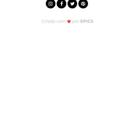
Nei Mateos Bernardes
GOSTOU? PEÇA JÁ SEU ORÇAMENTO