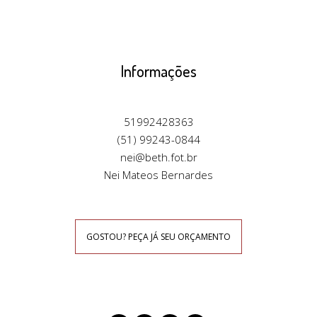
Informações
51992428363
(51) 99243-0844
nei@beth.fot.br