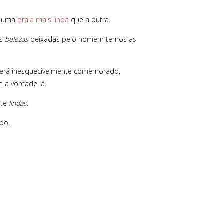
, uma
praia mais linda
que a outra.
as
belezas
deixadas pelo homem temos as
será inesquecivelmente comemorado,
 a vontade lá.
nte
lindas
.
do.