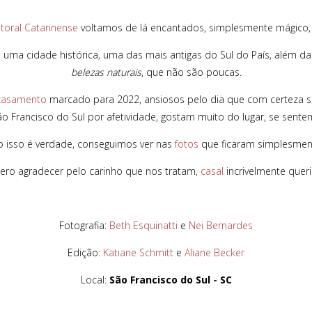
itoral Catarinense
voltamos de lá encantados, simplesmente mágico
, uma cidade histórica, uma das mais antigas do Sul do País, além d
belezas naturais
, que não são poucas.
casamento
marcado para 2022, ansiosos pelo dia que com certeza 
o Francisco do Sul por afetividade, gostam muito do lugar, se sentem
 isso é verdade, conseguimos ver nas
fotos
que ficaram simplesme
ero agradecer pelo carinho que nos tratam,
casal
incrivelmente queri
Fotografia:
Beth Esquinatti
e
Nei Bernardes
Edição:
Katiane Schmitt
e
Aliane Becker
Local:
São Francisco do Sul - SC