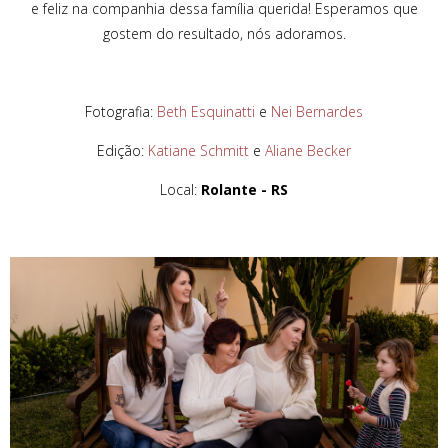
e feliz na companhia dessa família querida! Esperamos que
gostem do resultado, nós adoramos.
Fotografia:
Beth Esquinatti
e
Nei Bernardes
Edição:
Katiane Schmitt
e
Aliane Becker
Local:
Rolante - RS