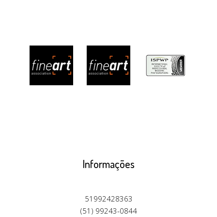
Informações
51992428363
(51) 99243-0844