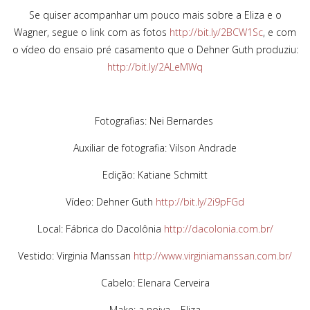
Se quiser acompanhar um pouco mais sobre a Eliza e o
Wagner, segue o link com as fotos
http://bit.ly/2BCW1Sc
, e com
o vídeo do ensaio pré casamento que o Dehner Guth produziu:
http://bit.ly/2ALeMWq
Fotografias: Nei Bernardes
Auxiliar de fotografia: Vilson Andrade
Edição: Katiane Schmitt
Vídeo: Dehner Guth
http://bit.ly/2i9pFGd
Local: Fábrica do Dacolônia
http://dacolonia.com.br/
Vestido: Virginia Manssan
http://www.virginiamanssan.com.br/
Cabelo: Elenara Cerveira
Make: a noiva – Eliza