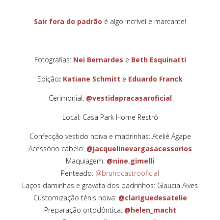
Sair fora do padrão
é algo incrível e marcante!
Fotografias:
Nei Bernardes
e
Beth Esquinatti
Edição
:
Katiane Schmitt
e
Eduardo Franck
Cerimonial:
@vestidapracasaroficial
Local: Casa Park Home Restrô
Confecção vestido noiva e madrinhas: Ateliê Ágape
Acessório cabelo:
@jacquelinevargasacessorios
Maquiagem:
@nine.gimelli
Penteado:
@brunocastrooficial
Laços daminhas e gravata dos padrinhos: Glaucia Alves
Customização tênis noiva:
@clariguedesatelie
Preparação ortodôntica:
@helen_macht