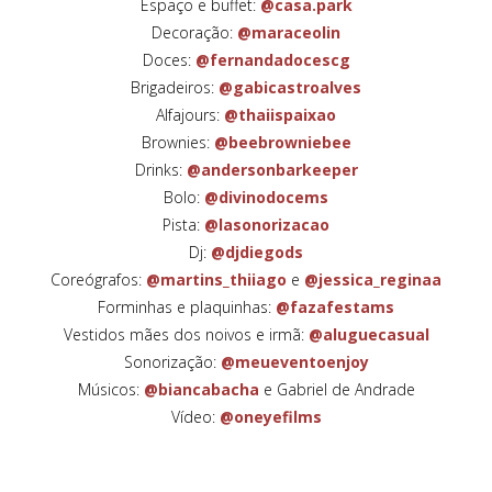
Espaço e buffet:
@casa.park
Decoração:
@maraceolin
Doces:
@fernandadocescg
Brigadeiros:
@gabicastroalves
Alfajours:
@thaiispaixao
Brownies:
@beebrowniebee
Drinks:
@andersonbarkeeper
Bolo:
@divinodocems
Pista:
@lasonorizacao
Dj:
@djdiegods
Coreógrafos:
@martins_thiiago
e
@jessica_reginaa
Forminhas e plaquinhas:
@fazafestams
Vestidos mães dos noivos e irmã:
@aluguecasual
Sonorização:
@meueventoenjoy
Músicos:
@biancabacha
e Gabriel de Andrade
Vídeo:
@oneyefilms