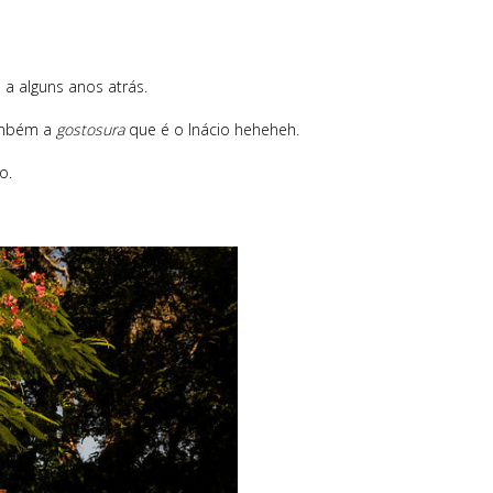
 a alguns anos atrás.
mbém a
gostosura
que é o Inácio heheheh.
o.