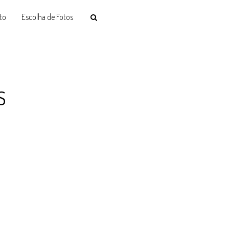
to
Escolha de Fotos
S