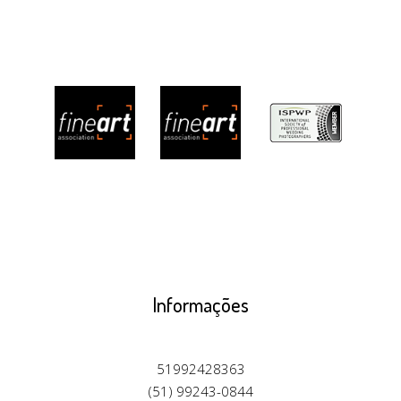
Informações
51992428363
(51) 99243-0844