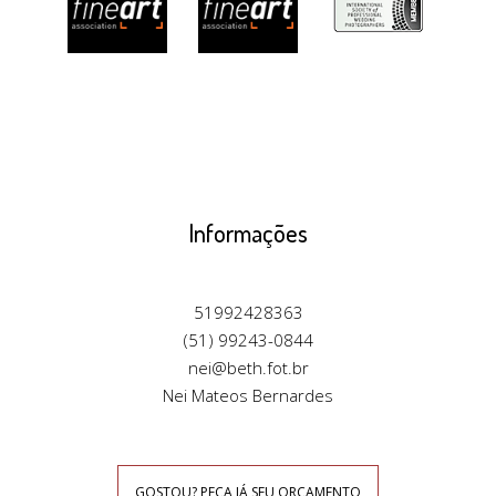
Informações
51992428363
(51) 99243-0844
nei@beth.fot.br
Nei Mateos Bernardes
GOSTOU? PEÇA JÁ SEU ORÇAMENTO