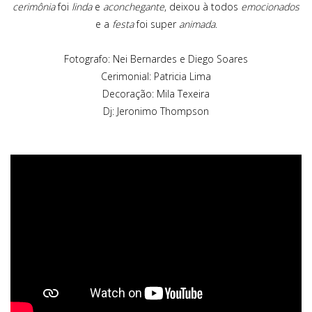
cerimônia
foi
linda
e
aconchegante
, deixou à todos
emocionados
e a
festa
foi super
animada
.
Fotografo:
Nei Bernardes
e
Diego Soares
Cerimonial:
Patricia Lima
Decoração:
Mila Texeira
Dj:
Jeronimo Thompson