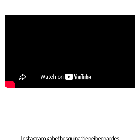
Instagram @bethesquinattieneibernardes